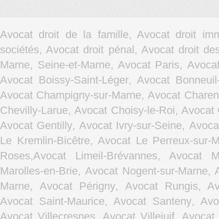
Avocat droit de la famille, Avocat droit im
sociétés, Avocat droit pénal, Avocat droit d
Marne, Seine-et-Marne, Avocat Paris,
Avocat
Avocat Boissy-Saint-Léger
,
Avocat Bonneuil
Avocat Champigny-sur-Marne
,
Avocat Charen
Chevilly-Larue
,
Avocat Choisy-le-Roi
,
Avocat 
Avocat Gentilly
,
Avocat Ivry-sur-Seine
,
Avocat
Le Kremlin-Bicêtre
,
Avocat Le Perreux-sur-
Roses,
Avocat Limeil-Brévannes
,
Avocat Ma
Marolles-en-Brie
,
Avocat Nogent-sur-Marne
,
Marne
,
Avocat Périgny
,
Avocat Rungis
,
Av
Avocat Saint-Maurice
,
Avocat Santeny
,
Avo
Avocat Villecresnes
,
Avocat Villejuif
,
Avocat 