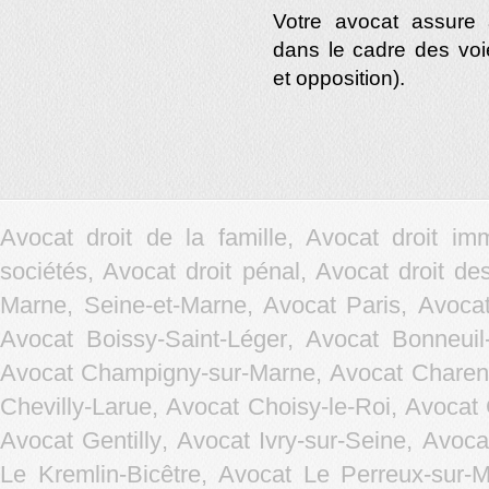
Votre avocat assure 
dans le cadre des voi
et opposition).
Avocat droit de la famille, Avocat droit im
sociétés, Avocat droit pénal, Avocat droit d
Marne, Seine-et-Marne, Avocat Paris,
Avocat
Avocat Boissy-Saint-Léger
,
Avocat Bonneuil
Avocat Champigny-sur-Marne
,
Avocat Charen
Chevilly-Larue
,
Avocat Choisy-le-Roi
,
Avocat 
Avocat Gentilly
,
Avocat Ivry-sur-Seine
,
Avocat
Le Kremlin-Bicêtre
,
Avocat Le Perreux-sur-