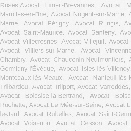
Roses,
Avocat Limeil-Brévannes
,
Avocat Ma
Marolles-en-Brie
,
Avocat Nogent-sur-Marne
,
Marne
,
Avocat Périgny
,
Avocat Rungis
,
Av
Avocat Saint-Maurice
,
Avocat Santeny
,
Avo
Avocat Villecresnes
,
Avocat Villejuif
,
Avocat 
Avocat Villiers-sur-Marne
,
Avocat Vincenn
Chambry, Avocat Chauconin-Neufmontiers, A
Germigny-l'Évêque, Avocat Isles-lès-Villen
Montceaux-lès-Meaux, Avocat Nanteuil-lès
Trilbardou, Avocat Trilport, Avocat Varreddes
Avocat Boissise-la-Bertrand, Avocat Bois
Rochette, Avocat Le Mée-sur-Seine, Avocat L
le-Jard, Avocat Rubelles, Avocat Saint-Germ
Avocat Voisenon, Avocat Cesson, Avocat C