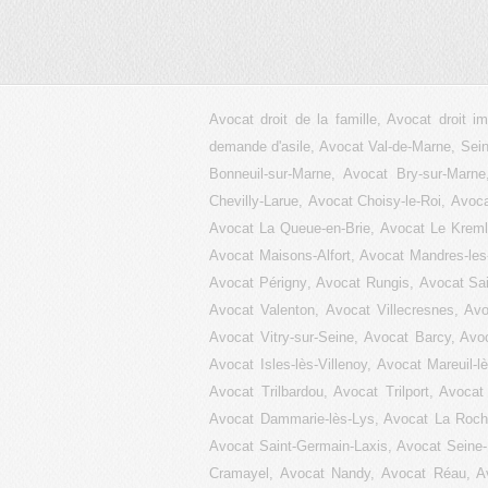
Avocat droit de la famille, Avocat droit i
demande d'asile, Avocat Val-de-Marne, Sei
Bonneuil-sur-Marne
,
Avocat Bry-sur-Marne
Chevilly-Larue
,
Avocat Choisy-le-Roi
,
Avoca
Avocat La Queue-en-Brie
,
Avocat Le Kremli
Avocat Maisons-Alfort
,
Avocat Mandres-le
Avocat Périgny
,
Avocat Rungis
,
Avocat Sa
Avocat Valenton
,
Avocat Villecresnes
,
Avo
Avocat Vitry-sur-Seine
, Avocat Barcy, Avo
Avocat Isles-lès-Villenoy, Avocat Mareui
Avocat Trilbardou, Avocat Trilport, Avocat
Avocat Dammarie-lès-Lys, Avocat La Rochet
Avocat Saint-Germain-Laxis, Avocat Seine-
Cramayel, Avocat Nandy, Avocat Réau, Avo