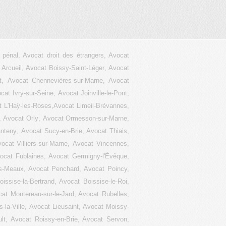
t pénal, Avocat droit des étrangers, Avocat
 Arcueil
,
Avocat Boissy-Saint-Léger
,
Avocat
t
,
Avocat Chennevières-sur-Marne
,
Avocat
cat Ivry-sur-Seine
,
Avocat Joinville-le-Pont
,
 L'Haÿ-les-Roses,
Avocat Limeil-Brévannes
,
,
Avocat Orly
,
Avocat Ormesson-sur-Marne
,
nteny
,
Avocat Sucy-en-Brie
,
Avocat Thiais
,
ocat Villiers-sur-Marne
,
Avocat Vincennes
,
ocat Fublaines, Avocat Germigny-l'Évêque,
ès-Meaux, Avocat Penchard, Avocat Poincy,
issise-la-Bertrand, Avocat Boissise-le-Roi,
at Montereau-sur-le-Jard, Avocat Rubelles,
la-Ville, Avocat Lieusaint, Avocat Moissy-
lt, Avocat Roissy-en-Brie, Avocat Servon,