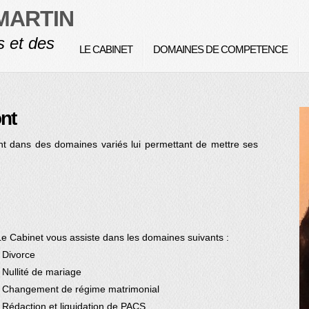
-MARTIN
s et des
LE CABINET
DOMAINES DE COMPETENCE
ont
 dans des domaines variés lui permettant de mettre ses
Le Cabinet vous assiste dans les domaines suivants :
- Divorce
- Nullité de mariage
- Changement de régime matrimonial
- Rédaction et liquidation de PACS