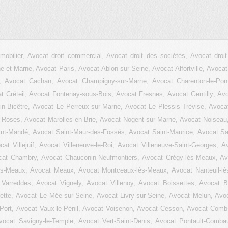
mmobilier, Avocat droit commercial, Avocat droit des sociétés, Avocat droi
ne-et-Marne, Avocat Paris,
Avocat Ablon-sur-Seine
,
Avocat Alfortville
,
Avocat
,
Avocat Cachan
,
Avocat Champigny-sur-Marne
,
Avocat Charenton-le-Pon
t Créteil
,
Avocat Fontenay-sous-Bois
,
Avocat Fresnes
,
Avocat Gentilly
,
Avo
n-Bicêtre
,
Avocat Le Perreux-sur-Marne
,
Avocat Le Plessis-Trévise
,
Avocat
s-Roses
,
Avocat Marolles-en-Brie
,
Avocat Nogent-sur-Marne
,
Avocat Noiseau
int-Mandé
,
Avocat Saint-Maur-des-Fossés
,
Avocat Saint-Maurice
,
Avocat Sa
cat Villejuif
,
Avocat Villeneuve-le-Roi
,
Avocat Villeneuve-Saint-Georges
,
Av
cat Chambry, Avocat Chauconin-Neufmontiers, Avocat Crégy-lès-Meaux, Av
l-lès-Meaux, Avocat Meaux, Avocat Montceaux-lès-Meaux, Avocat Nanteuil-l
 Varreddes, Avocat Vignely, Avocat Villenoy, Avocat Boissettes, Avocat Bo
te, Avocat Le Mée-sur-Seine, Avocat Livry-sur-Seine, Avocat Melun, Avoc
Port, Avocat Vaux-le-Pénil, Avocat Voisenon, Avocat Cesson, Avocat Combs-
cat Savigny-le-Temple, Avocat Vert-Saint-Denis, Avocat Pontault-Combau