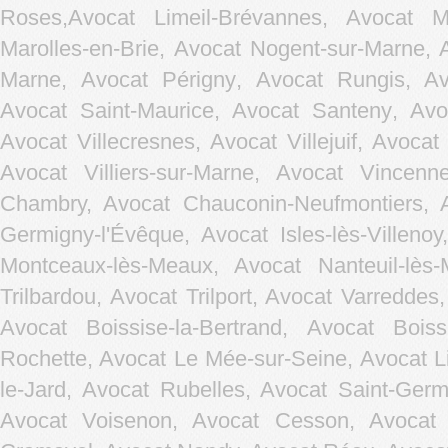
Roses,
Avocat Limeil-Brévannes
,
Avocat Ma
Marolles-en-Brie
,
Avocat Nogent-sur-Marne
,
Marne
,
Avocat Périgny
,
Avocat Rungis
,
Av
Avocat Saint-Maurice
,
Avocat Santeny
,
Avo
Avocat Villecresnes
,
Avocat Villejuif
,
Avocat 
Avocat Villiers-sur-Marne
,
Avocat Vincenn
Chambry, Avocat Chauconin-Neufmontiers, A
Germigny-l'Évêque, Avocat Isles-lès-Villen
Montceaux-lès-Meaux, Avocat Nanteuil-lès
Trilbardou, Avocat Trilport, Avocat Varreddes
Avocat Boissise-la-Bertrand, Avocat Bois
Rochette, Avocat Le Mée-sur-Seine, Avocat L
le-Jard, Avocat Rubelles, Avocat Saint-Germ
Avocat Voisenon, Avocat Cesson, Avocat C