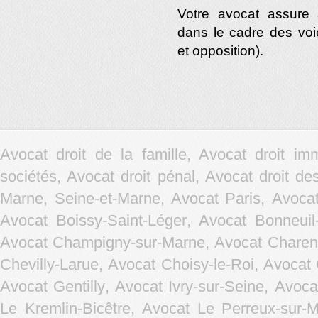
Votre avocat assure 
dans le cadre des voi
et opposition).
Avocat droit de la famille, Avocat droit im
sociétés, Avocat droit pénal, Avocat droit d
Marne, Seine-et-Marne, Avocat Paris,
Avocat
Avocat Boissy-Saint-Léger
,
Avocat Bonneuil
Avocat Champigny-sur-Marne
,
Avocat Charen
Chevilly-Larue
,
Avocat Choisy-le-Roi
,
Avocat 
Avocat Gentilly
,
Avocat Ivry-sur-Seine
,
Avocat
Le Kremlin-Bicêtre
,
Avocat Le Perreux-sur-