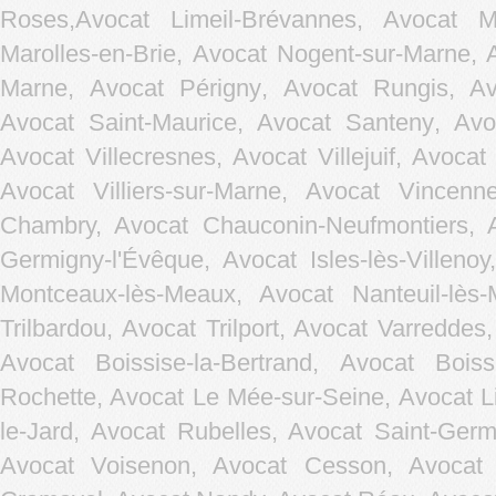
Roses,
Avocat Limeil-Brévannes
,
Avocat Ma
Marolles-en-Brie
,
Avocat Nogent-sur-Marne
,
Marne
,
Avocat Périgny
,
Avocat Rungis
,
Av
Avocat Saint-Maurice
,
Avocat Santeny
,
Avo
Avocat Villecresnes
,
Avocat Villejuif
,
Avocat 
Avocat Villiers-sur-Marne
,
Avocat Vincenn
Chambry, Avocat Chauconin-Neufmontiers, A
Germigny-l'Évêque, Avocat Isles-lès-Villen
Montceaux-lès-Meaux, Avocat Nanteuil-lès
Trilbardou, Avocat Trilport, Avocat Varreddes
Avocat Boissise-la-Bertrand, Avocat Bois
Rochette, Avocat Le Mée-sur-Seine, Avocat L
le-Jard, Avocat Rubelles, Avocat Saint-Germ
Avocat Voisenon, Avocat Cesson, Avocat C