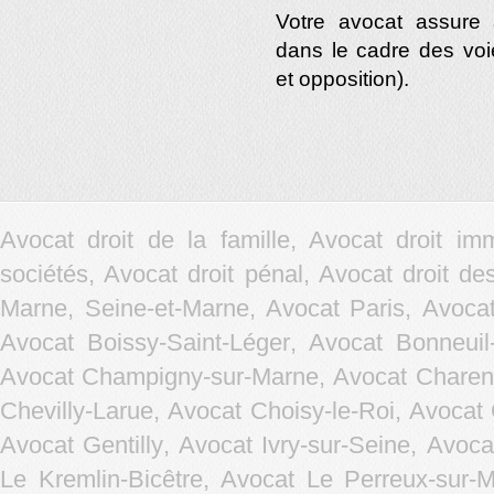
Votre avocat assure 
dans le cadre des voi
et opposition).
Avocat droit de la famille, Avocat droit im
sociétés, Avocat droit pénal, Avocat droit d
Marne, Seine-et-Marne, Avocat Paris,
Avocat
Avocat Boissy-Saint-Léger
,
Avocat Bonneuil
Avocat Champigny-sur-Marne
,
Avocat Charen
Chevilly-Larue
,
Avocat Choisy-le-Roi
,
Avocat 
Avocat Gentilly
,
Avocat Ivry-sur-Seine
,
Avocat
Le Kremlin-Bicêtre
,
Avocat Le Perreux-sur-